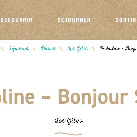
DÉCOUVRIR
SÉJOURNER
SORTIR
Séjourner
Dormir
Les Gîtes
Picholine – Bonj
/
/
/
/
line – Bonjour 
Les Gîtes