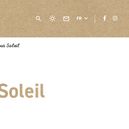
FR
our Soleil
Soleil