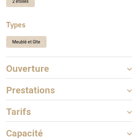
2 étoiles
pavé et son ancien palais de justice. Le village de «
Balazuc » à 15 kms et Vallon Pont d’Arc à environ 25 kms
Le gîte « Au Rocher » vous accueillera avec plaisir à partir
Types
de 16 heures. Nous appliquons les protocoles sanitaires,
désinfection, ainsi qu’un nettoyage complet avant votre
arrivée. Appartement refait à neuf. D’une superficie de 66
Meublé et Gîte
m2 ,au rez-de-chaussez de la maison du propriétaire avec
une entrée indépendante. Coin cuisine avec un lave-
vaisselle, lave-linge, micro-ondes, four, plaques
Ouverture
électrique, frigo à grande capacité, congélateur, grille-pain,
bouilloire, casserole, poêle, couverts, etc… Coin salon :
avec télévision, wifi, enceinte, PlayStation 3 avec jeux,
Prestations
livres, jeux de sociétés…. Un couloir distribue les deux
chambres et la salle de bain. Chambre 1 : Lit double avec
placard aménagé (Bel espace avec penderie). Chambre 2 :
Tarifs
Lit double et deux lits une personne (Lits superposés)
également équipé d’un placard aménagé. Salle de bain :
Meuble avec rangement, Douche, Sèche-cheveux, meuble
Capacité