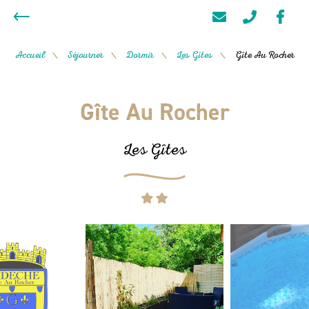
Accueil
Séjourner
Dormir
Les Gîtes
Gîte Au Rocher
/
/
/
/
Gîte Au Rocher
Les Gîtes