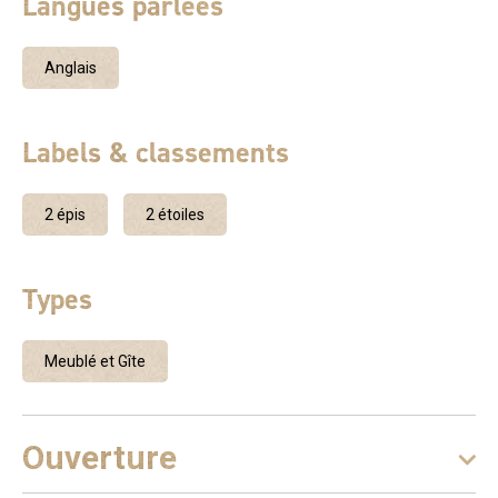
Langues parlées
Anglais
Labels & classements
2 épis
2 étoiles
Types
Meublé et Gîte
Ouverture