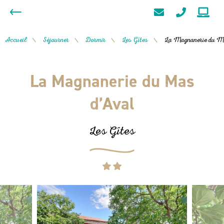
Accueil
Séjourner
Dormir
Les Gîtes
La Magnanerie du M
/
/
/
/
La Magnanerie du Mas
d’Aval
Les Gîtes