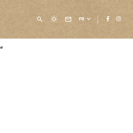
FR
ge