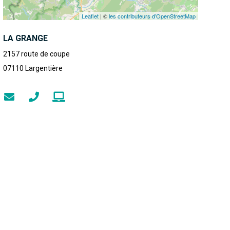
Leaflet
| ©
les contributeurs d’OpenStreetMap
LA GRANGE
2157 route de coupe
07110
Largentière