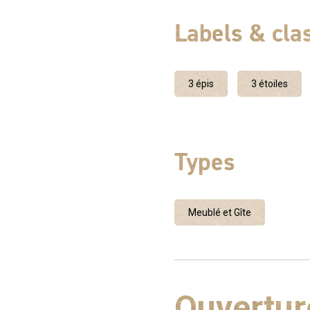
Labels & cl
3 épis
3 étoiles
Types
Meublé et Gîte
Ouvertur