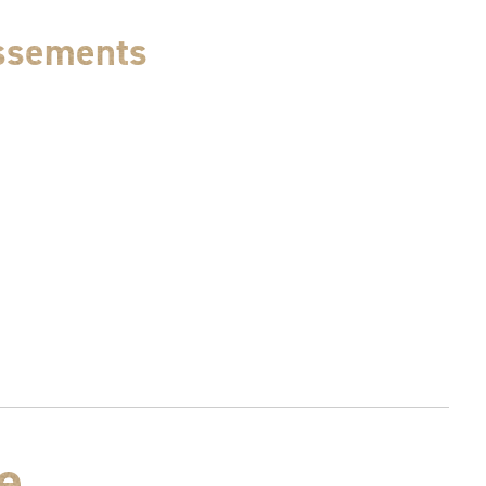
assements
e