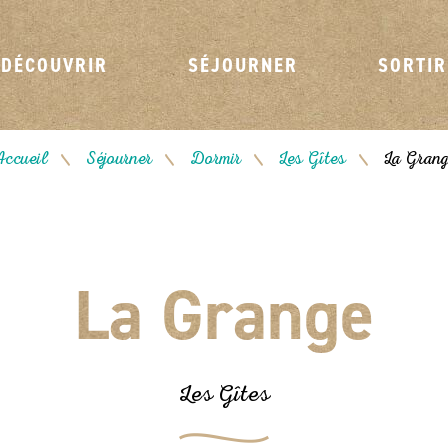
DÉCOUVRIR
SÉJOURNER
SORTIR
ccueil
Séjourner
Dormir
Les Gîtes
La Gran
/
/
/
/
La Grange
Les Gîtes