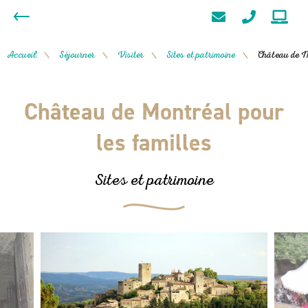
Accueil
Séjourner
Visiter
Sites et patrimoine
Château de M
/
/
/
/
Château de Montréal pour
les familles
Sites et patrimoine