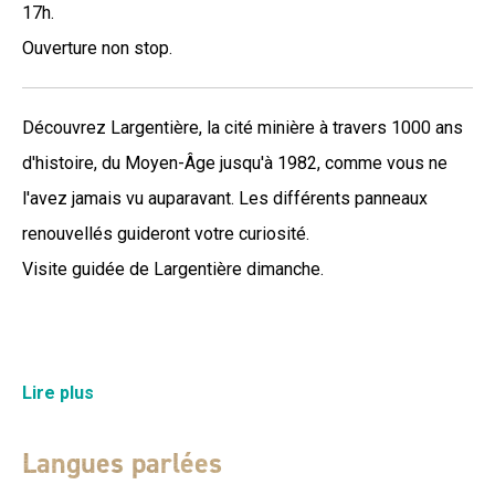
17h.
Ouverture non stop.
Découvrez Largentière, la cité minière à travers 1000 ans
d'histoire, du Moyen-Âge jusqu'à 1982, comme vous ne
l'avez jamais vu auparavant. Les différents panneaux
renouvellés guideront votre curiosité.
Visite guidée de Largentière dimanche.
D'un thème à l'autre : du château à la mine, des moulinages
Lire plus
aux terrasses, des fouloirs rupestres aux crues de la
Ligne, etc vous traversez les âges de ce village médiéval
Langues parlées
au riche passé historique.