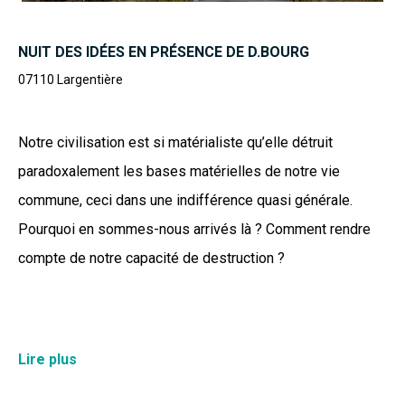
NUIT DES IDÉES EN PRÉSENCE DE D.BOURG
07110
Largentière
Notre civilisation est si matérialiste qu’elle détruit
paradoxalement les bases matérielles de notre vie
commune, ceci dans une indifférence quasi générale.
Pourquoi en sommes-nous arrivés là ? Comment rendre
compte de notre capacité de destruction ?
Changement climatique, effondrement de la biodiversité,
Lire plus
épuisement des sols et des ressources, bouleversement
des milieux... constituent les principaux enjeux de notre