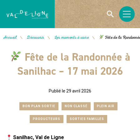
Accueil
Découvrir
Les moments à vivre
Fête de la Randonnée
/
/
/
Fête de la Randonnée à
Sanilhac – 17 mai 2026
Publié le 29 avril 2026
BON PLAN SORTIE
NON CLASSÉ
PLEIN AIR
PRODUCTEURS
SORTIES FAMILLES
Sanilhac, Val de Ligne