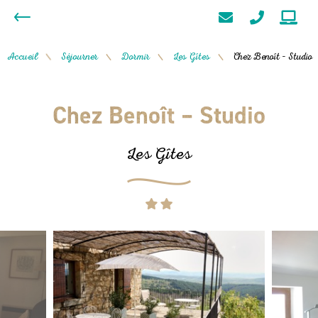
Accueil
Séjourner
Dormir
Les Gîtes
Chez Benoît – Studio
/
/
/
/
Chez Benoît – Studio
Les Gîtes