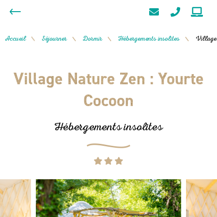
Accueil
Séjourner
Dormir
Hébergements insolites
Village
/
/
/
/
Village Nature Zen : Yourte
Cocoon
Hébergements insolites