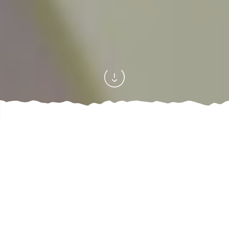
Accueil
Sortir
Festivités en val de Ligne
Tout l’agenda
/
/
/
85
offre(s)
AFFINER